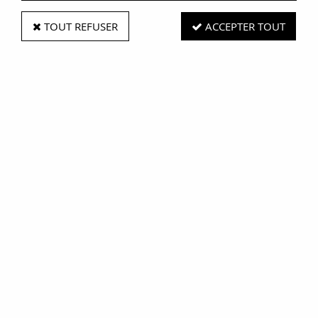
TOUT REFUSER
ACCEPTER TOUT
Blanquette sans os
Soyez le premier à donner votre avis !
9
,
98
€
TTC
À partir de
19,96 € / kg
Réf. :
AR0001527
Blanquette sans Os Maison FEGER - La Douceur de la Tradition
Bouchère