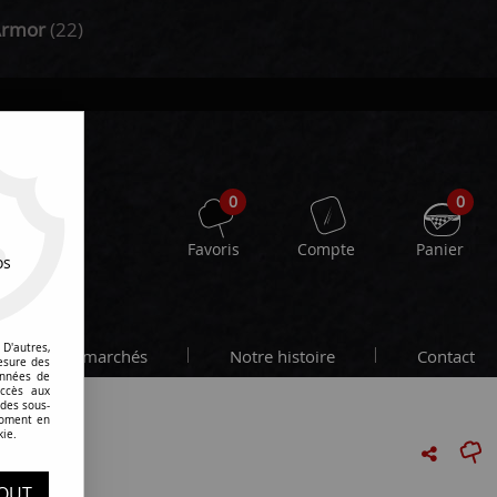
Armor
(22)
0
0
Favoris
Compte
Panier
os
D'autres,
Les marchés
Notre histoire
Contact
esure des
onnées de
accès aux
 des sous-
moment en
kie.
OUT