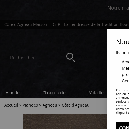
Notre ma
Côte d'Agneau Maison FEGER - La Tendresse de la Tradition Bou
Nous
Ils nou
Amé
Mes
pro
Gér
Certains
Viandes
Charcuteries
Volailles
C
non obli
annonces
géolocal
Accueil
>
Viandes
>
Agneau
>
Côte d'Agneau
informati
domaines
cliquant 
CON