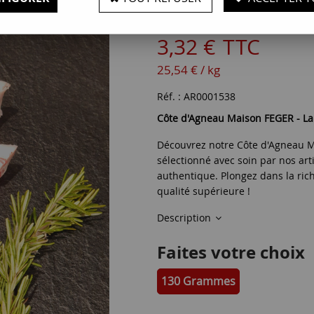
Soyez le premier à donner votr
3
,
32
€
TTC
25,54 € / kg
Réf. :
AR0001538
Côte d'Agneau Maison FEGER - La
Découvrez notre Côte d'Agneau M
sélectionné avec soin par nos ar
authentique. Plongez dans la ric
qualité supérieure !
Description
Faites votre choix
130 Grammes