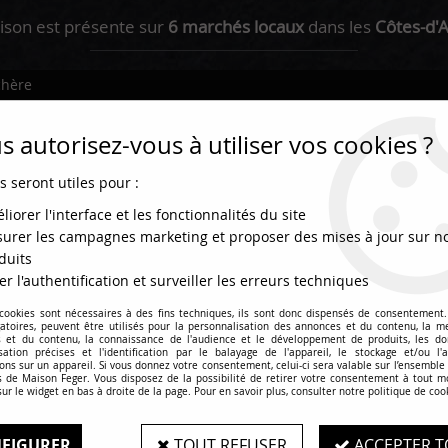
ison est présente sur
6 marchés locaux
dans les
Côtes-d'
chère
 autorisez-vous à utiliser vos cookies ?
s seront utiles pour :
liorer l'interface et les fonctionnalités du site
urer les campagnes marketing et proposer des mises à jour sur n
duits
er l'authentification et surveiller les erreurs techniques
 cookies sont nécessaires à des fins techniques, ils sont donc dispensés de consentement. 
olis / Plateaux
Plats cuisinés
La boutique
gatoires, peuvent être utilisés pour la personnalisation des annonces et du contenu, la m
 et du contenu, la connaissance de l'audience et le développement de produits, les d
isation précises et l'identification par le balayage de l'appareil, le stockage et/ou l'
ons sur un appareil. Si vous donnez votre consentement, celui-ci sera valable sur l’ensemble
 de Maison Feger. Vous disposez de la possibilité de retirer votre consentement à tout 
sur le widget en bas à droite de la page. Pour en savoir plus, consulter notre politique de coo
Côte d'Agneau
FIGURER
TOUT REFUSER
ACCEPTER T