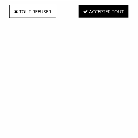
TOUT REFUSER
ACCEPTER TOUT
La grande grillade
Soyez le premier à donner votre avis !
12
,
00
€
TTC
À partir de
Réf. :
AR0001658
1 merguez, 1 chipolatas, 1 côte de porc, 1 saucisse
Découvrez La grande grillade, un assortiment généreux de