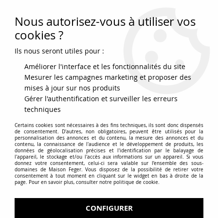
Nous autorisez-vous à utiliser vos
0
cookies ?
Ils nous seront utiles pour :
Accueil
>
Point de Retrait Itinérant - Paiement par CB
Améliorer l'interface et les fonctionnalités du site
Mesurer les campagnes marketing et proposer des
Point de Retrait Itinérant -
mises à jour sur nos produits
Gérer l'authentification et surveiller les erreurs
Paiement par CB
techniques
Certains cookies sont nécessaires à des fins techniques, ils sont donc dispensés
MERCI POUR VOTRE ACHAT !
de consentement. D'autres, non obligatoires, peuvent être utilisés pour la
personnalisation des annonces et du contenu, la mesure des annonces et du
contenu, la connaissance de l'audience et le développement de produits, les
données de géolocalisation précises et l'identification par le balayage de
Vous avez choisi le mode de livraison !
l'appareil, le stockage et/ou l'accès aux informations sur un appareil. Si vous
donnez votre consentement, celui-ci sera valable sur l’ensemble des sous-
domaines de Maison Feger. Vous disposez de la possibilité de retirer votre
N’oubliez pas de venir retirer votre commande directement
consentement à tout moment en cliquant sur le widget en bas à droite de la
sur notre Point de Retrait Itinérant à l’adresse suivante :
page. Pour en savoir plus, consulter notre politique de cookie.
CONFIGURER