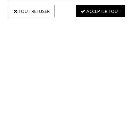
Date de retrait de votre commande :
TOUT REFUSER
ACCEPTER TOUT
Lors du retrait de votre colis, nous vous remercions de vous
munir de votre numéro de commande.
A bientôt,
L'équipe de Maison Feger
Retrait J+1
Retrait gratuit
en magasin
sur les marchés
Paiement
Livraison