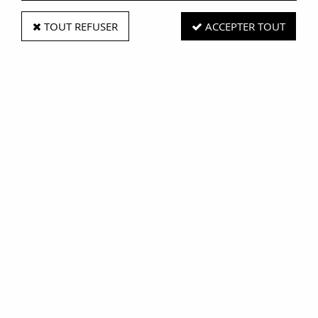
TOUT REFUSER
ACCEPTER TOUT
Paiement
Livraison
sécurisé CB
à domicile
Fraîcheur
garantie
S'inscrire à la Newsletter
A propos