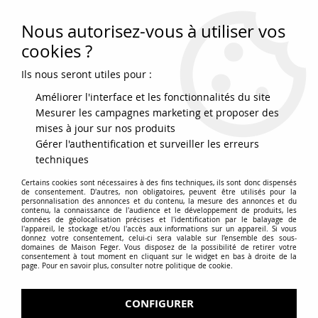
Nous autorisez-vous à utiliser vos
0
cookies ?
Ils nous seront utiles pour :
Accueil
>
Retours et SAV
Améliorer l'interface et les fonctionnalités du site
Mesurer les campagnes marketing et proposer des
Retours et SAV
mises à jour sur nos produits
Gérer l'authentification et surveiller les erreurs
techniques
Certains cookies sont nécessaires à des fins techniques, ils sont donc dispensés
de consentement. D'autres, non obligatoires, peuvent être utilisés pour la
personnalisation des annonces et du contenu, la mesure des annonces et du
contenu, la connaissance de l'audience et le développement de produits, les
données de géolocalisation précises et l'identification par le balayage de
l'appareil, le stockage et/ou l'accès aux informations sur un appareil. Si vous
donnez votre consentement, celui-ci sera valable sur l’ensemble des sous-
domaines de Maison Feger. Vous disposez de la possibilité de retirer votre
consentement à tout moment en cliquant sur le widget en bas à droite de la
page. Pour en savoir plus, consulter notre politique de cookie.
Retrait J+1
Retrait gratuit
en magasin
sur les marchés
CONFIGURER