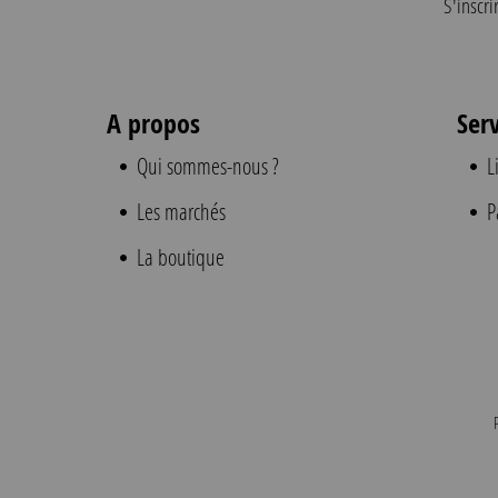
S'inscri
A propos
Ser
Qui sommes-nous ?
L
Les marchés
P
La boutique
P