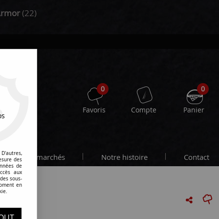
Armor
(22)
0
0
Favoris
Compte
Panier
os
D'autres,
Les marchés
Notre histoire
Contact
esure des
onnées de
accès aux
 des sous-
moment en
kie.
OUT