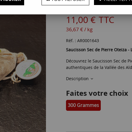
Soyez le premier à donner votr
11
,
00
€
TTC
36,67 € / kg
Réf. :
AR0001643
Saucisson Sec de Pierre Oteiza 
Découvrez le Saucisson Sec de Pie
authentiques de la Vallée des Al
Description
Faites votre choix
300 Grammes