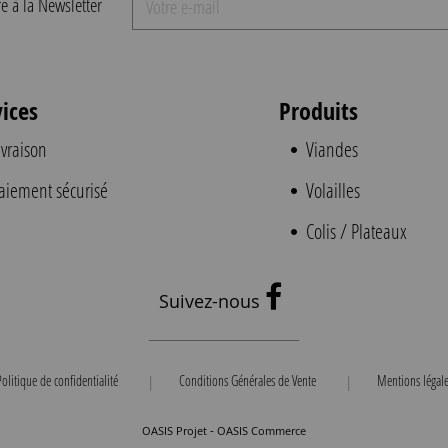
re à la Newsletter
vices
Produits
ivraison
Viandes
aiement sécurisé
Volailles
Colis / Plateaux
Suivez-nous
olitique de confidentialité
Conditions Générales de Vente
Mentions légale
|
|
-
OASIS Projet
OASIS Commerce