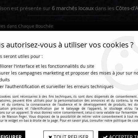
ison est présente sur
6 marchés locaux
dans les
Côtes-d'
énées dans Chaque Bouchée
 autorisez-vous à utiliser vos cookies ?
s seront utiles pour :
liorer l'interface et les fonctionnalités du site
urer les campagnes marketing et proposer des mises à jour sur n
duits
er l'authentification et surveiller les erreurs techniques
 cookies sont nécessaires à des fins techniques, ils sont donc dispensés de consentement. 
olis / Plateaux
Plats cuisinés
La boutique
gatoires, peuvent être utilisés pour la personnalisation des annonces et du contenu, la m
 et du contenu, la connaissance de l'audience et le développement de produits, les d
isation précises et l'identification par le balayage de l'appareil, le stockage et/ou l'
ons sur un appareil. Si vous donnez votre consentement, celui-ci sera valable sur l’ensemble
 de Maison Feger. Vous disposez de la possibilité de retirer votre consentement à tout 
sur le widget en bas à droite de la page. Pour en savoir plus, consulter notre politique de coo
Saucisson sec
FIGURER
TOUT REFUSER
ACCEPTER T