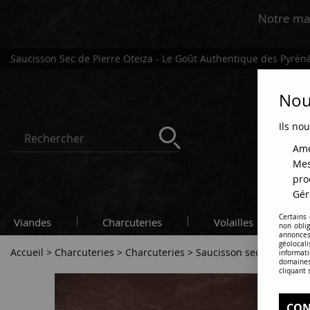
Notre ma
Saucisson Sec de Pierre Oteiza - Le Goût Authentique des Pyr
Nous
Ils nou
Amé
Mes
pro
Gér
Certains
Viandes
Charcuteries
Volailles
C
non obli
annonces
géolocal
Accueil
>
Charcuteries
>
Charcuteries
>
Saucisson sec
informati
domaines
cliquant 
CON