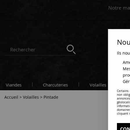
Notre ma
Nous
Ils nou
Amé
Mes
pro
Gér
Viandes
Charcuteries
Volailles
C
Certains
non obli
Accueil
>
Volailles
>
Pintade
annonces
géolocal
informati
Mai
domaines
cliquant 
CON