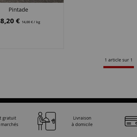
Pintade
18,20 €
14,00 € / kg
1 article sur
1
t gratuit
Livraison
s marchés
à domicile