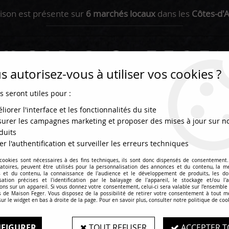
ison est présente sur
6 marchés locaux
dans les
Côtes-d'
 autorisez-vous à utiliser vos cookies ?
s seront utiles pour :
liorer l'interface et les fonctionnalités du site
urer les campagnes marketing et proposer des mises à jour sur n
duits
er l'authentification et surveiller les erreurs techniques
olis / Plateaux
Plats cuisinés
La boutique
 cookies sont nécessaires à des fins techniques, ils sont donc dispensés de consentement. 
gatoires, peuvent être utilisés pour la personnalisation des annonces et du contenu, la m
 et du contenu, la connaissance de l'audience et le développement de produits, les d
isation précises et l'identification par le balayage de l'appareil, le stockage et/ou l'
ons sur un appareil. Si vous donnez votre consentement, celui-ci sera valable sur l’ensemble
son Feger, nos viandes de Pin
 de Maison Feger. Vous disposez de la possibilité de retirer votre consentement à tout 
sur le widget en bas à droite de la page. Pour en savoir plus, consulter notre politique de coo
FIGURER
TOUT REFUSER
ACCEPTER T