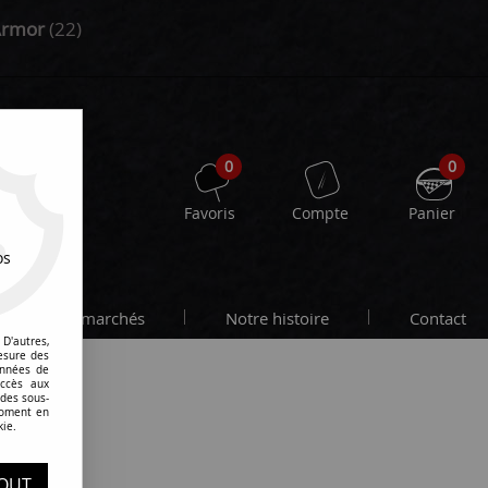
Armor
(22)
0
0
Favoris
Compte
Panier
os
Les marchés
Notre histoire
Contact
D'autres,
esure des
onnées de
accès aux
 des sous-
tade
moment en
kie.
OUT