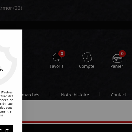
Armor
(22)
0
0
Favoris
Compte
Panier
os
D'autres,
Les marchés
Notre histoire
Contact
esure des
onnées de
accès aux
 des sous-
moment en
kie.
OUT