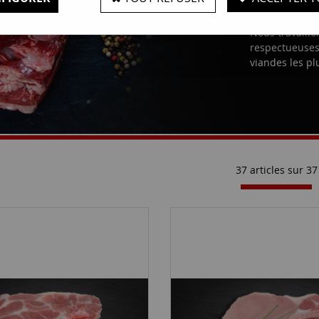
Maison F
Nous travaill
respectueuses 
viandes les pl
37 articles sur
37