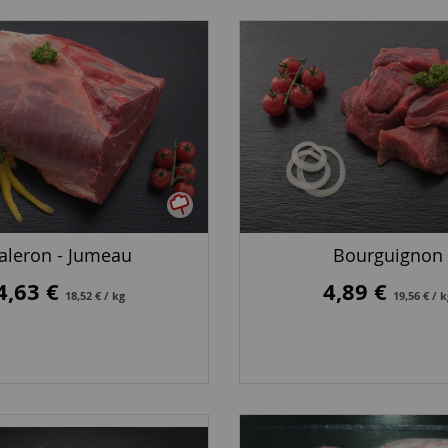
aleron - Jumeau
Bourguignon
4,63 €
4,89 €
18,52 € / kg
19,56 € / 