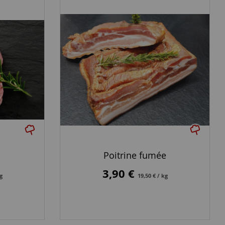
Poitrine fumée
3,90 €
kg
19,50 € / kg