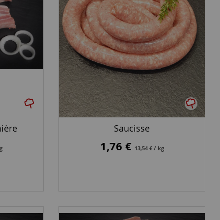
ière
Saucisse
1,76 €
kg
13,54 € / kg