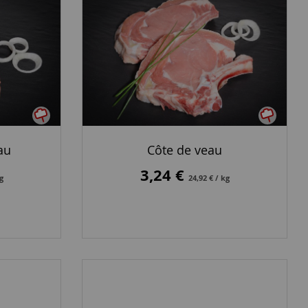
au
Côte de veau
3,24 €
kg
24,92 € / kg