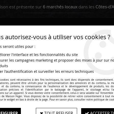
ison est présente sur
6 marchés locaux
dans les
Côtes-d'
 autorisez-vous à utiliser vos cookies ?
s seront utiles pour :
liorer l'interface et les fonctionnalités du site
urer les campagnes marketing et proposer des mises à jour sur n
duits
er l'authentification et surveiller les erreurs techniques
 cookies sont nécessaires à des fins techniques, ils sont donc dispensés de consentement. 
olis / Plateaux
Plats cuisinés
La boutique
gatoires, peuvent être utilisés pour la personnalisation des annonces et du contenu, la m
 et du contenu, la connaissance de l'audience et le développement de produits, les d
isation précises et l'identification par le balayage de l'appareil, le stockage et/ou l'
ons sur un appareil. Si vous donnez votre consentement, celui-ci sera valable sur l’ensemble
 de Maison Feger. Vous disposez de la possibilité de retirer votre consentement à tout 
sur le widget en bas à droite de la page. Pour en savoir plus, consulter notre politique de coo
FIGURER
TOUT REFUSER
ACCEPTER T