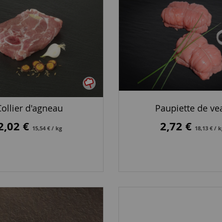
Collier d'agneau
Paupiette de ve
2,02 €
2,72 €
15,54 € / kg
18,13 € / 