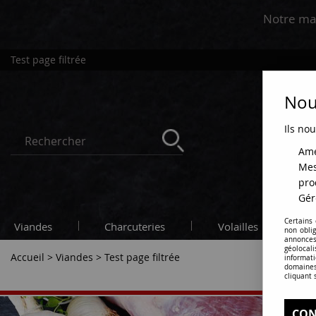
Notre ma
Test page filtrée
Nous
Ils nou
Amé
Mes
pro
Gér
Certains
Viandes
Charcuteries
Volailles
C
non obli
annonces
géolocal
Accueil
>
Viandes
>
Test page filtrée
informati
domaines
cliquant 
CON