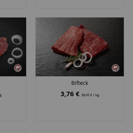
Bifteck
3,76 €
kg
28,92 € / kg