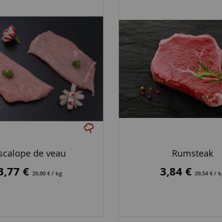
scalope de veau
Rumsteak
3,77 €
3,84 €
29,00 € / kg
29,54 € / 