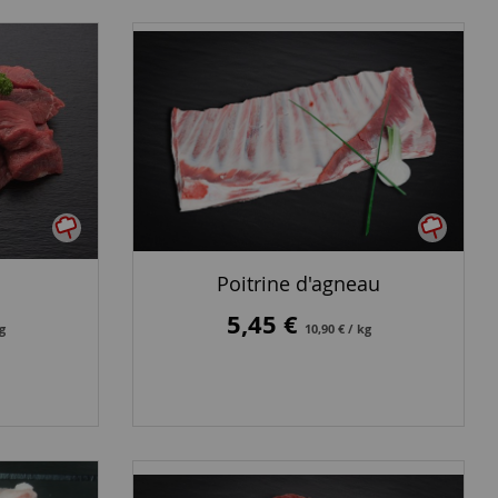
Poitrine d'agneau
5,45 €
kg
10,90 € / kg