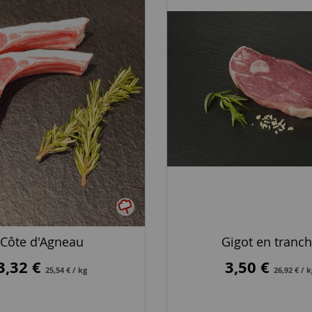
Côte d'Agneau
Gigot en tranc
3,32 €
3,50 €
25,54 € / kg
26,92 € / 