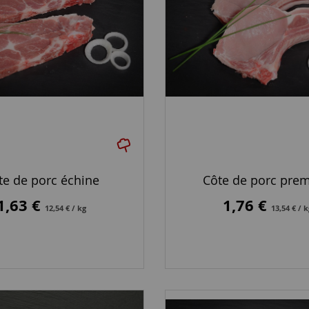
te de porc échine
Côte de porc prem
1,63 €
1,76 €
12,54 € / kg
13,54 € / 