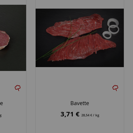
he
Bavette
3,71 €
kg
28,54 € / kg